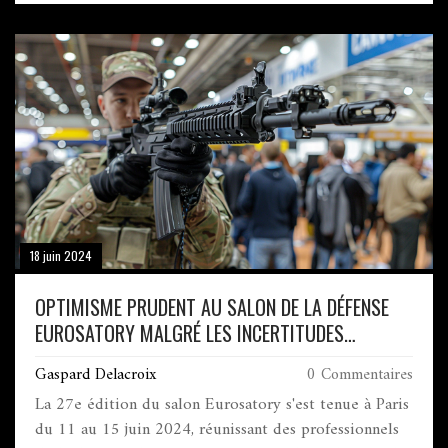
prises de position humanistes et républicaines. Guedj
rejette l'étiquette Front populaire en raison de ses
désaccords avec La France Insoumise.
18 juin 2024
OPTIMISME PRUDENT AU SALON DE LA DÉFENSE
EUROSATORY MALGRÉ LES INCERTITUDES
MONDIALES
Gaspard Delacroix
0 Commentaires
La 27e édition du salon Eurosatory s'est tenue à Paris
du 11 au 15 juin 2024, réunissant des professionnels