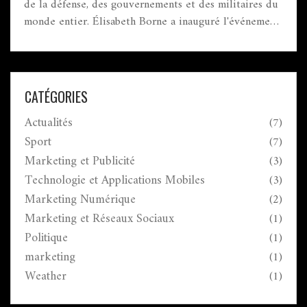
de la défense, des gouvernements et des militaires du
monde entier. Élisabeth Borne a inauguré l'événement,
soulignant l'importance de la coopération européenne
en matière de défense. La foire a mis en avant les
nouvelles technologies militaires malgré les
inquiétudes géopolitiques et climatiques.
CATÉGORIES
Actualités
(7)
Sport
(7)
Marketing et Publicité
(3)
Technologie et Applications Mobiles
(3)
Marketing Numérique
(2)
Marketing et Réseaux Sociaux
(1)
Politique
(1)
marketing
(1)
Weather
(1)