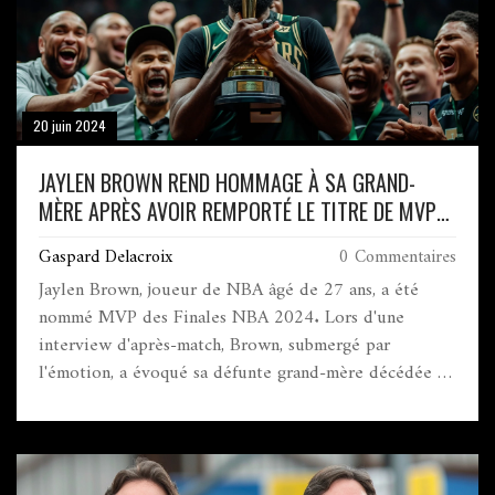
20 juin 2024
JAYLEN BROWN REND HOMMAGE À SA GRAND-
MÈRE APRÈS AVOIR REMPORTÉ LE TITRE DE MVP
DES FINALES NBA 2024
Gaspard Delacroix
0 Commentaires
Jaylen Brown, joueur de NBA âgé de 27 ans, a été
nommé MVP des Finales NBA 2024. Lors d'une
interview d'après-match, Brown, submergé par
l'émotion, a évoqué sa défunte grand-mère décédée en
mars 2023. Il portait un t-shirt avec sa photo, rendant
hommage à son importance dans sa vie. Ses paroles
émouvantes ont touché de nombreux fans.