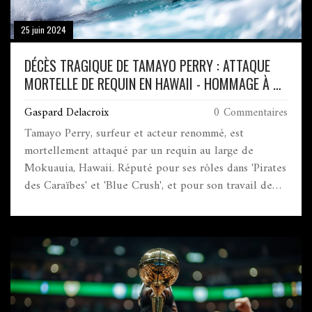
25 juin 2024
DÉCÈS TRAGIQUE DE TAMAYO PERRY : ATTAQUE
MORTELLE DE REQUIN EN HAWAII - HOMMAGE À UN
SURFEUR RENOMMÉ
Gaspard Delacroix
0 Commentaires
Tamayo Perry, surfeur et acteur renommé, est
mortellement attaqué par un requin au large de
Mokuauia, Hawaii. Réputé pour ses rôles dans 'Pirates
des Caraïbes' et 'Blue Crush', et pour son travail de
sauveteur depuis 2016, son décès constitue une perte
immense pour les communautés du surf et du cinéma.