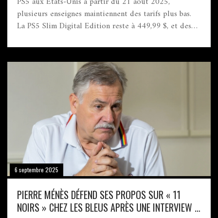
PS5 aux États‑Unis à partir du 21 août 2025,
plusieurs enseignes maintiennent des tarifs plus bas.
La PS5 Slim Digital Edition reste à 449,99 $, et des
bundles n’ont pas bougé. Le reconditionné tombe
jusqu’à 309,99 $, provoquant une ruée et des ventes
record sur tous les canaux.
6 septembre 2025
PIERRE MÉNÈS DÉFEND SES PROPOS SUR « 11
NOIRS » CHEZ LES BLEUS APRÈS UNE INTERVIEW À