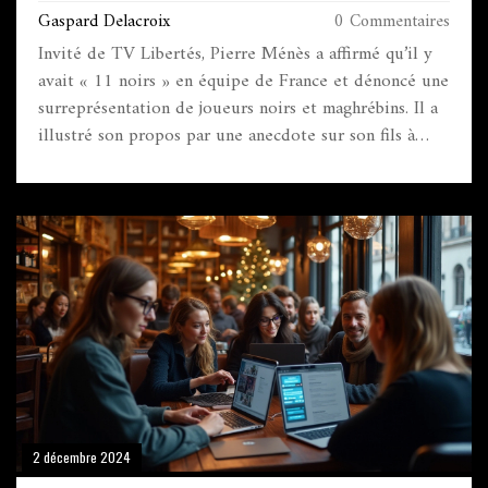
TV LIBERTÉS
Gaspard Delacroix
0 Commentaires
Invité de TV Libertés, Pierre Ménès a affirmé qu’il y
avait « 11 noirs » en équipe de France et dénoncé une
surreprésentation de joueurs noirs et maghrébins. Il a
illustré son propos par une anecdote sur son fils à
Torcy. Les réseaux sociaux se sont enflammés. Djibril
Cissé l’a publiquement recadré. L’ex-chroniqueur de
Canal+ assume, mais divise.
2 décembre 2024