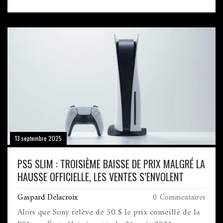
autour de 500 €, il propose une résistance IP68 et
plusieurs configurations RAM/stockage. L’appareil se
veut le meilleur rapport qualité‑prix du milieu de
gamme, surtout pour les amateurs de photo et de
jeux. Son design élégant se décline en quatre coloris.
Un véritable challenger face aux flagships plus
coûteux.
13 septembre 2025
PS5 SLIM : TROISIÈME BAISSE DE PRIX MALGRÉ LA
HAUSSE OFFICIELLE, LES VENTES S’ENVOLENT
Gaspard Delacroix
0 Commentaires
Alors que Sony relève de 50 $ le prix conseillé de la