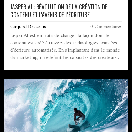
JASPER AI : RÉVOLUTION DE LA CRÉATION DE
CONTENU ET L'AVENIR DE L'ÉCRITURE
Gaspard Delacroix
0 Commentaires
Jasper AI est en train de changer la façon dont le
contenu est créé à travers des technologies avancées
d'écriture automatisée. En s'implantant dans le monde
du marketing, il redéfinit les capacités des créateurs
de contenu. Gregory Charny, expert du marketing,
partage ses réflexions sur cette révolution et son
impact potentiel sur l'industrie de l'écriture. Cet
article explore comment Jasper AI façonne notre
manière d'interagir avec le contenu. Découvrez les
innovations technologiques qui repoussent les
frontières de la créativité humaine.