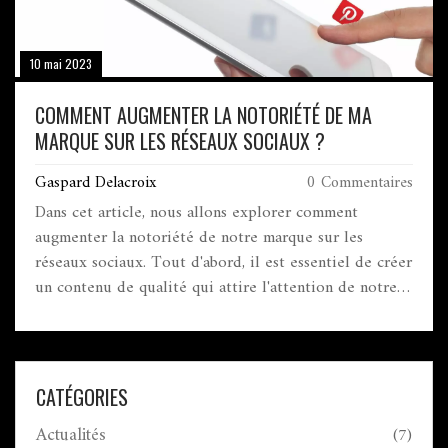
10 mai 2023
COMMENT AUGMENTER LA NOTORIÉTÉ DE MA
MARQUE SUR LES RÉSEAUX SOCIAUX ?
Gaspard Delacroix
0 Commentaires
Dans cet article, nous allons explorer comment
augmenter la notoriété de notre marque sur les
réseaux sociaux. Tout d'abord, il est essentiel de créer
un contenu de qualité qui attire l'attention de notre
audience cible et encourage le partage. Ensuite, il est
important de rester actif et engagé avec notre
communauté en répondant aux commentaires et en
participant aux discussions. De plus, nous devons
CATÉGORIES
collaborer avec des influenceurs et des partenaires
Actualités
(7)
pour élargir notre portée. Enfin, analyser les données