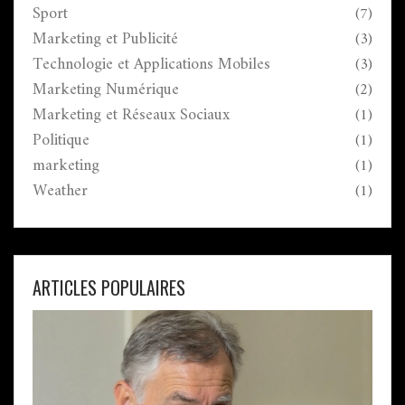
et ajuster notre stratégie en fonction des résultats
Sport
(7)
obtenus est crucial pour le succès à long terme.
Marketing et Publicité
(3)
Technologie et Applications Mobiles
(3)
Marketing Numérique
(2)
Marketing et Réseaux Sociaux
(1)
Politique
(1)
marketing
(1)
Weather
(1)
ARTICLES POPULAIRES