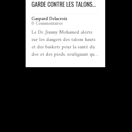
GARDE CONTRE LES TALONS
HAUTS ET LES BASKETS : UN
Gaspard Delacroix
DANGER POUR LA SANTÉ
0 Commentaires
Le Dr. Jimmy Mohamed alerte
sur les dangers des talons hauts
et des baskets pour la santé du
dos et des pieds, soulignant que
72 % des femmes souffrent de
douleurs liées à leurs chaussures,
et que la mode automne-hiver
2025-2026 exacerbe ces risques.