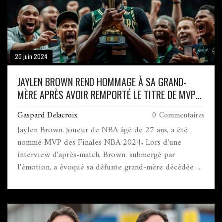
20 juin 2024
JAYLEN BROWN REND HOMMAGE À SA GRAND-
MÈRE APRÈS AVOIR REMPORTÉ LE TITRE DE MVP
DES FINALES NBA 2024
Gaspard Delacroix
0 Commentaires
Jaylen Brown, joueur de NBA âgé de 27 ans, a été
nommé MVP des Finales NBA 2024. Lors d'une
interview d'après-match, Brown, submergé par
l'émotion, a évoqué sa défunte grand-mère décédée en
mars 2023. Il portait un t-shirt avec sa photo, rendant
hommage à son importance dans sa vie. Ses paroles
émouvantes ont touché de nombreux fans.