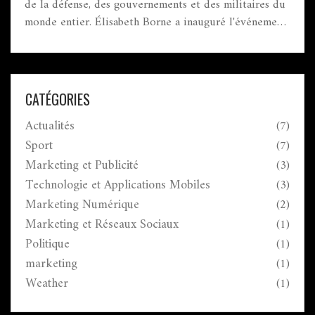
de la défense, des gouvernements et des militaires du
monde entier. Élisabeth Borne a inauguré l'événement,
soulignant l'importance de la coopération européenne
en matière de défense. La foire a mis en avant les
nouvelles technologies militaires malgré les
inquiétudes géopolitiques et climatiques.
CATÉGORIES
Actualités
(7)
Sport
(7)
Marketing et Publicité
(3)
Technologie et Applications Mobiles
(3)
Marketing Numérique
(2)
Marketing et Réseaux Sociaux
(1)
Politique
(1)
marketing
(1)
Weather
(1)