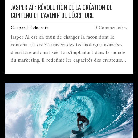
JASPER AI : RÉVOLUTION DE LA CRÉATION DE
CONTENU ET L'AVENIR DE L'ÉCRITURE
Gaspard Delacroix
0 Commentaires
Jasper AI est en train de changer la façon dont le
contenu est créé à travers des technologies avancées
d'écriture automatisée. En s'implantant dans le monde
du marketing, il redéfinit les capacités des créateurs
de contenu. Gregory Charny, expert du marketing,
partage ses réflexions sur cette révolution et son
impact potentiel sur l'industrie de l'écriture. Cet
article explore comment Jasper AI façonne notre
manière d'interagir avec le contenu. Découvrez les
innovations technologiques qui repoussent les
frontières de la créativité humaine.