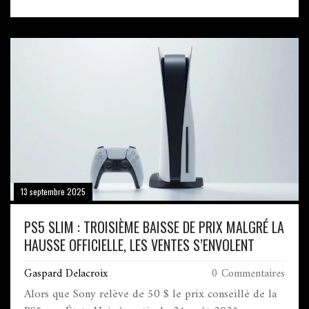
autour de 500 €, il propose une résistance IP68 et
plusieurs configurations RAM/stockage. L’appareil se
veut le meilleur rapport qualité‑prix du milieu de
gamme, surtout pour les amateurs de photo et de
jeux. Son design élégant se décline en quatre coloris.
Un véritable challenger face aux flagships plus
coûteux.
13 septembre 2025
PS5 SLIM : TROISIÈME BAISSE DE PRIX MALGRÉ LA
HAUSSE OFFICIELLE, LES VENTES S’ENVOLENT
Gaspard Delacroix
0 Commentaires
Alors que Sony relève de 50 $ le prix conseillé de la