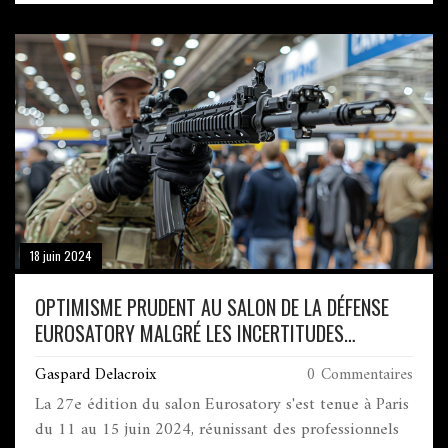
prises de position humanistes et républicaines. Guedj
rejette l'étiquette Front populaire en raison de ses
désaccords avec La France Insoumise.
18 juin 2024
OPTIMISME PRUDENT AU SALON DE LA DÉFENSE
EUROSATORY MALGRÉ LES INCERTITUDES
MONDIALES
Gaspard Delacroix
0 Commentaires
La 27e édition du salon Eurosatory s'est tenue à Paris
du 11 au 15 juin 2024, réunissant des professionnels