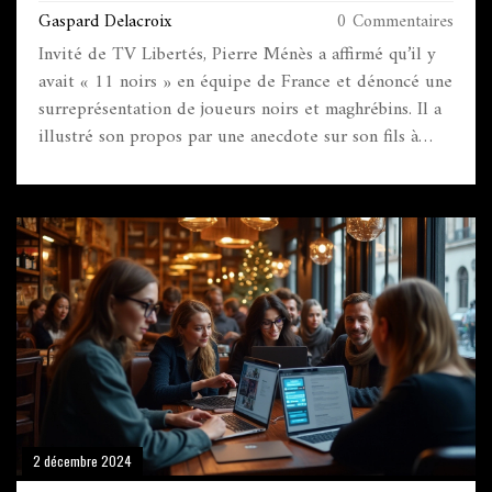
TV LIBERTÉS
Gaspard Delacroix
0 Commentaires
Invité de TV Libertés, Pierre Ménès a affirmé qu’il y
avait « 11 noirs » en équipe de France et dénoncé une
surreprésentation de joueurs noirs et maghrébins. Il a
illustré son propos par une anecdote sur son fils à
Torcy. Les réseaux sociaux se sont enflammés. Djibril
Cissé l’a publiquement recadré. L’ex-chroniqueur de
Canal+ assume, mais divise.
2 décembre 2024