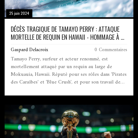
25 juin 2024
DÉCÈS TRAGIQUE DE TAMAYO PERRY : ATTAQUE
MORTELLE DE REQUIN EN HAWAII - HOMMAGE À UN
SURFEUR RENOMMÉ
Gaspard Delacroix
0 Commentaires
Tamayo Perry, surfeur et acteur renommé, est
mortellement attaqué par un requin au large de
Mokuauia, Hawaii. Réputé pour ses rôles dans 'Pirates
des Caraïbes' et 'Blue Crush', et pour son travail de
sauveteur depuis 2016, son décès constitue une perte
immense pour les communautés du surf et du cinéma.