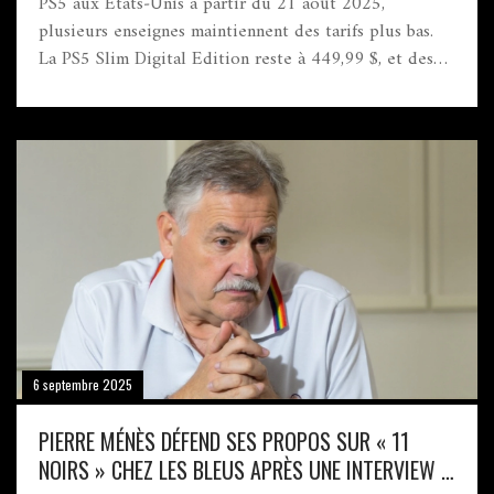
PS5 aux États‑Unis à partir du 21 août 2025,
plusieurs enseignes maintiennent des tarifs plus bas.
La PS5 Slim Digital Edition reste à 449,99 $, et des
bundles n’ont pas bougé. Le reconditionné tombe
jusqu’à 309,99 $, provoquant une ruée et des ventes
record sur tous les canaux.
6 septembre 2025
PIERRE MÉNÈS DÉFEND SES PROPOS SUR « 11
NOIRS » CHEZ LES BLEUS APRÈS UNE INTERVIEW À