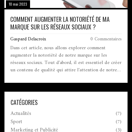
10 mai 2023
COMMENT AUGMENTER LA NOTORIÉTÉ DE MA
MARQUE SUR LES RÉSEAUX SOCIAUX ?
Gaspard Delacroix
0 Commentaires
Dans cet article, nous allons explorer comment
augmenter la notoriété de notre marque sur les
réseaux sociaux. Tout d'abord, il est essentiel de créer
un contenu de qualité qui attire l'attention de notre
audience cible et encourage le partage. Ensuite, il est
important de rester actif et engagé avec notre
communauté en répondant aux commentaires et en
participant aux discussions. De plus, nous devons
CATÉGORIES
collaborer avec des influenceurs et des partenaires
Actualités
(7)
pour élargir notre portée. Enfin, analyser les données
et ajuster notre stratégie en fonction des résultats
Sport
(7)
obtenus est crucial pour le succès à long terme.
Marketing et Publicité
(3)