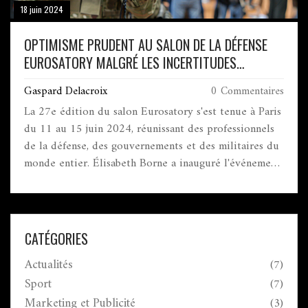
18 juin 2024
OPTIMISME PRUDENT AU SALON DE LA DÉFENSE
EUROSATORY MALGRÉ LES INCERTITUDES
MONDIALES
Gaspard Delacroix
0 Commentaires
La 27e édition du salon Eurosatory s'est tenue à Paris
du 11 au 15 juin 2024, réunissant des professionnels
de la défense, des gouvernements et des militaires du
monde entier. Élisabeth Borne a inauguré l'événement,
soulignant l'importance de la coopération européenne
en matière de défense. La foire a mis en avant les
nouvelles technologies militaires malgré les
inquiétudes géopolitiques et climatiques.
CATÉGORIES
Actualités
(7)
Sport
(7)
Marketing et Publicité
(3)