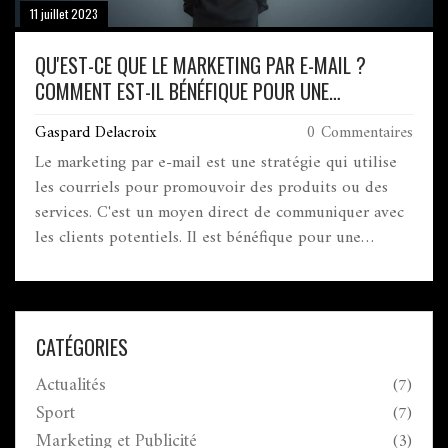
11 juillet 2023
QU'EST-CE QUE LE MARKETING PAR E-MAIL ?
COMMENT EST-IL BÉNÉFIQUE POUR UNE
ENTREPRISE ?
Gaspard Delacroix
0 Commentaires
Le marketing par e-mail est une stratégie qui utilise
les courriels pour promouvoir des produits ou des
services. C'est un moyen direct de communiquer avec
les clients potentiels. Il est bénéfique pour une
entreprise car il peut atteindre une large audience à
un coût relativement faible. De plus, il permet une
communication personnalisée et aide à construire des
relations durables avec les clients. En fin de compte,
CATÉGORIES
le marketing par e-mail peut générer un retour sur
Actualités
(7)
investissement élevé pour les entreprises.
Sport
(7)
Marketing et Publicité
(3)